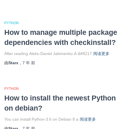
PYTHON
How to manage multiple package
dependencies with checkinstall?
After reading Aleks-Daniel Jakimenko-A.&#8217
阅读更多
由
Starx
，
7 年
前
PYTHON
How to install the newest Python
on debian?
You can install Python-3.6 on Debian 8 a
阅读更多
由
Starx
，
7 年
前