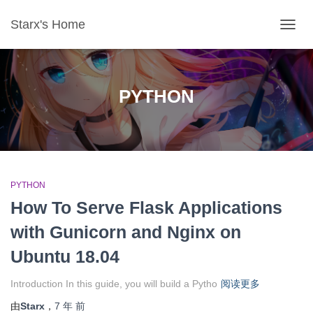
Starx's Home
切换导
PYTHON
PYTHON
How To Serve Flask Applications
with Gunicorn and Nginx on
Ubuntu 18.04
Introduction In this guide, you will build a Pytho
阅读更多
由
Starx
，
7 年
前