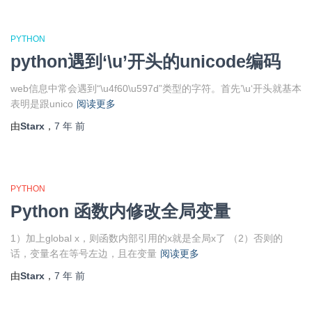
PYTHON
python遇到‘\u’开头的unicode编码
web信息中常会遇到“\u4f60\u597d”类型的字符。首先’\u‘开头就基本
表明是跟unico
阅读更多
由
Starx
，
7 年
前
PYTHON
Python 函数内修改全局变量
1）加上global x，则函数内部引用的x就是全局x了 （2）否则的
话，变量名在等号左边，且在变量
阅读更多
由
Starx
，
7 年
前