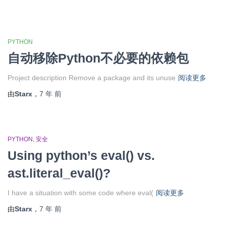
PYTHON
自动移除Python不必要的依赖包
Project description Remove a package and its unuse
阅读更多
由
Starx
，
7 年
前
PYTHON
安全
Using python’s eval() vs.
ast.literal_eval()?
I have a situation with some code where eval(
阅读更多
由
Starx
，
7 年
前