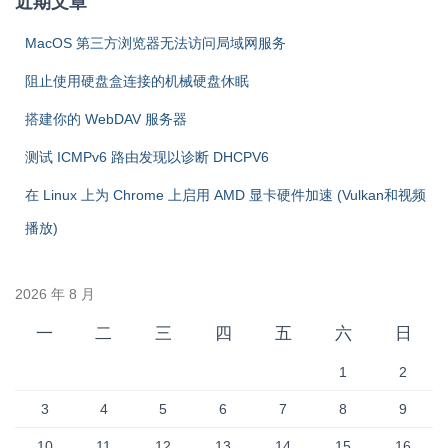
近期文章
MacOS 第三方浏览器无法访问局域网服务
阻止使用硬盘盒连接的机械硬盘休眠
搭建你的 WebDAV 服务器
测试 ICMPv6 路由发现以诊断 DHCPV6
在 Linux 上为 Chrome 上启用 AMD 显卡硬件加速 (Vulkan和视频
播放)
2026 年 8 月
一
二
三
四
五
六
日
1
2
3
4
5
6
7
8
9
10
11
12
13
14
15
16