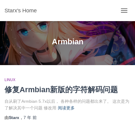
Starx's Home
切换导
Armbian
LINUX
修复Armbian新版的字符解码问题
自从刷了Armbian 5.7x以后， 各种各样的问题都出来了。 这次是为
了解决其中一个问题 修改用
阅读更多
由
Starx
，
7 年
前