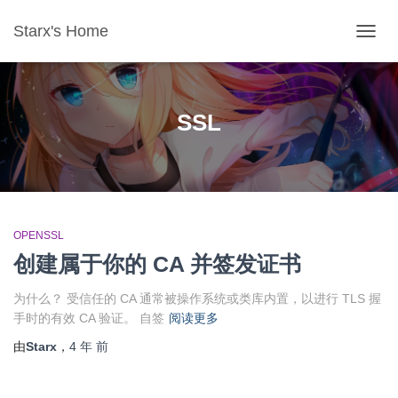
Starx's Home
切换导
SSL
OPENSSL
创建属于你的 CA 并签发证书
为什么？ 受信任的 CA 通常被操作系统或类库内置，以进行 TLS 握
手时的有效 CA 验证。 自签
阅读更多
由
Starx
，
4 年
前