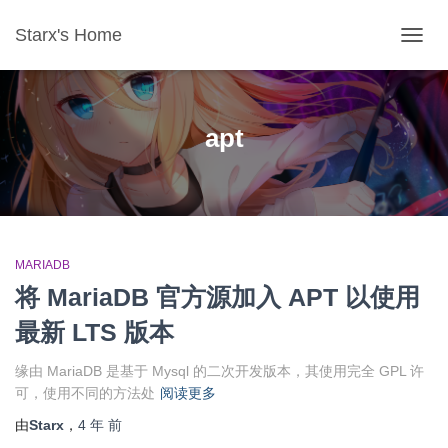
Starx's Home
切换导
apt
MARIADB
将 MariaDB 官方源加入 APT 以使用
最新 LTS 版本
缘由 MariaDB 是基于 Mysql 的二次开发版本，其使用完全 GPL 许
可，使用不同的方法处
阅读更多
由
Starx
，
4 年
前