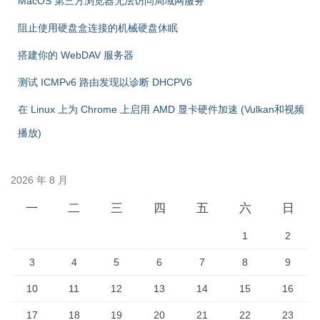
MacOS 第三方浏览器无法访问局域网服务
阻止使用硬盘盒连接的机械硬盘休眠
搭建你的 WebDAV 服务器
测试 ICMPv6 路由发现以诊断 DHCPV6
在 Linux 上为 Chrome 上启用 AMD 显卡硬件加速 (Vulkan和视频
播放)
2026 年 8 月
一
二
三
四
五
六
日
1
2
3
4
5
6
7
8
9
10
11
12
13
14
15
16
17
18
19
20
21
22
23