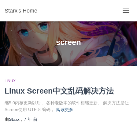
Starx's Home
切换导
screen
LINUX
Linux Screen中文乱码解决方法
继5.0内核更新以后， 各种老版本的软件相继更新。 解决方法是让
Screen使用 UTF-8 编码，
阅读更多
由
Starx
，
7 年
前