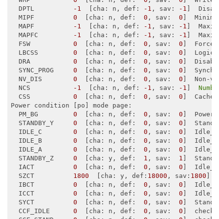
  DPTL          
-1
  [cha: n, 
def
: 
-1
, 
sav
: 
-1
]  Disab
  MIPF          
0
  [cha: n, 
def
:  
0
, 
sav
:  
0
]  Minimu
  MAPF          
-1
  [cha: n, 
def
: 
-1
, 
sav
: 
-1
]  Maxim
  MAPFC         
-1
  [cha: n, 
def
: 
-1
, 
sav
: 
-1
]  Maxim
  FSW           
0
  [cha: n, 
def
:  
0
, 
sav
:  
0
]  Force 
  LBCSS         
0
  [cha: n, 
def
:  
0
, 
sav
:  
0
]  Logica
  DRA           
0
  [cha: n, 
def
:  
0
, 
sav
:  
0
]  Disabl
  SYNC_PROG     
0
  [cha: n, 
def
:  
0
, 
sav
:  
0
]  Synchr
  NV_DIS        
0
  [cha: n, 
def
:  
0
, 
sav
:  
0
]  Non-vo
  NCS           
-1
  [cha: n, 
def
: 
-1
, 
sav
: 
-1
]  
Numbe
  CSS           
0
  [cha: n, 
def
:  
0
, 
sav
:  
0
]  Cache 
Power condition [po] mode page:

  PM_BG         
0
  [cha: n, 
def
:  
0
, 
sav
:  
0
]  Power 
  STANDBY_Y     
0
  [cha: n, 
def
:  
0
, 
sav
:  
0
]  Standb
  IDLE_C        
0
  [cha: n, 
def
:  
0
, 
sav
:  
0
]  Idle_c
  IDLE_B        
0
  [cha: n, 
def
:  
0
, 
sav
:  
0
]  Idle_b
  IDLE_A        
0
  [cha: n, 
def
:  
0
, 
sav
:  
0
]  Idle_a
  STANDBY_Z     
0
  [cha: y, 
def
:  
1
, 
sav
:  
1
]  Standb
  IACT          
0
  [cha: n, 
def
:  
0
, 
sav
:  
0
]  Idle_a
  SZCT          
1800
  [cha: y, 
def
:
18000
, 
sav
:
1800
]  
  IBCT          
0
  [cha: n, 
def
:  
0
, 
sav
:  
0
]  Idle_b
  ICCT          
0
  [cha: n, 
def
:  
0
, 
sav
:  
0
]  Idle_c
  SYCT          
0
  [cha: n, 
def
:  
0
, 
sav
:  
0
]  Standb
  CCF_IDLE      
0
  [cha: n, 
def
:  
0
, 
sav
:  
0
]  check 