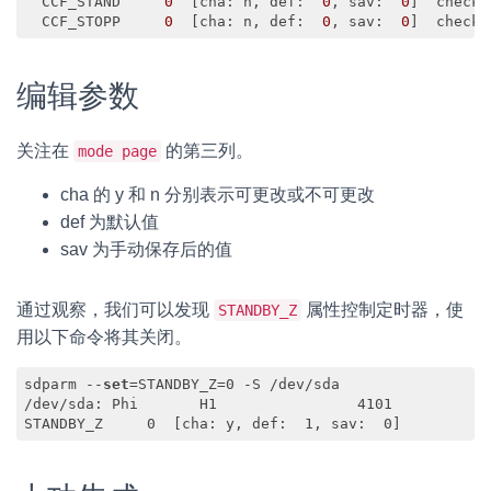
  CCF_STAND     
0
  [cha: n, 
def
:  
0
, 
sav
:  
0
]  check 
  CCF_STOPP     
0
  [cha: n, 
def
:  
0
, 
sav
:  
0
]  check 
Code language:
JavaScript
(
javascript
)
编辑参数
关注在
的第三列。
mode page
cha 的 y 和 n 分别表示可更改或不可更改
def 为默认值
sav 为手动保存后的值
通过观察，我们可以发现
属性控制定时器，使
STANDBY_Z
用以下命令将其关闭。
sdparm --
set
=STANDBY_Z=0 -S /dev/sda

/dev/sda: Phi       H1                4101

STANDBY_Z     0  [cha: y, def:  1, sav:  0]
Code language:
JavaScript
(
javascript
)