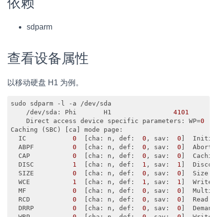
依赖
sdparm
查看设备属性
以移动硬盘 H1 为例。
sudo sdparm -l -a /dev/sda          

    /dev/sda: Phi       H1                
4101
    Direct access device specific parameters: WP=
0
  D
Caching (SBC) [ca] mode page:

  IC            
0
  [cha: n, 
def
:  
0
, 
sav
:  
0
]  Initia
  ABPF          
0
  [cha: n, 
def
:  
0
, 
sav
:  
0
]  Abort 
  CAP           
0
  [cha: n, 
def
:  
0
, 
sav
:  
0
]  Cachin
  DISC          
1
  [cha: n, 
def
:  
1
, 
sav
:  
1
]  Discon
  SIZE          
0
  [cha: n, 
def
:  
0
, 
sav
:  
0
]  Size e
  WCE           
1
  [cha: n, 
def
:  
1
, 
sav
:  
1
]  Write 
  MF            
0
  [cha: n, 
def
:  
0
, 
sav
:  
0
]  Multip
  RCD           
0
  [cha: n, 
def
:  
0
, 
sav
:  
0
]  Read c
  DRRP          
0
  [cha: n, 
def
:  
0
, 
sav
:  
0
]  Demand
  WRP           
0
  [cha: n, 
def
:  
0
, 
sav
:  
0
]  Write 