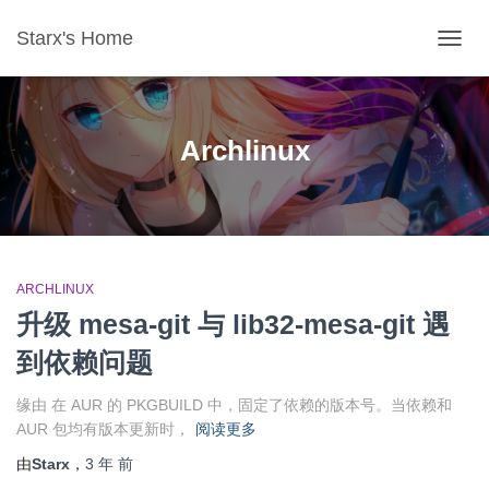
Starx's Home
切换导
Archlinux
ARCHLINUX
升级 mesa-git 与 lib32-mesa-git 遇
到依赖问题
缘由 在 AUR 的 PKGBUILD 中，固定了依赖的版本号。当依赖和
AUR 包均有版本更新时，
阅读更多
由
Starx
，
3 年
前