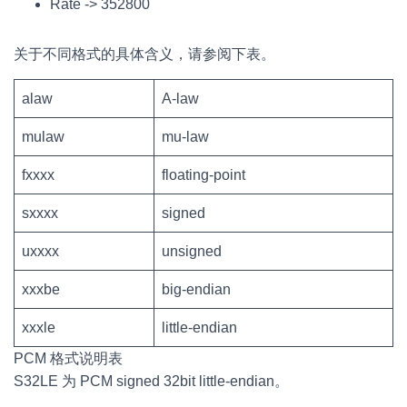
Rate -> 352800
关于不同格式的具体含义，请参阅下表。
alaw
A-law
mulaw
mu-law
fxxxx
floating-point
sxxxx
signed
uxxxx
unsigned
xxxbe
big-endian
xxxle
little-endian
PCM 格式说明表
S32LE 为 PCM signed 32bit little-endian。