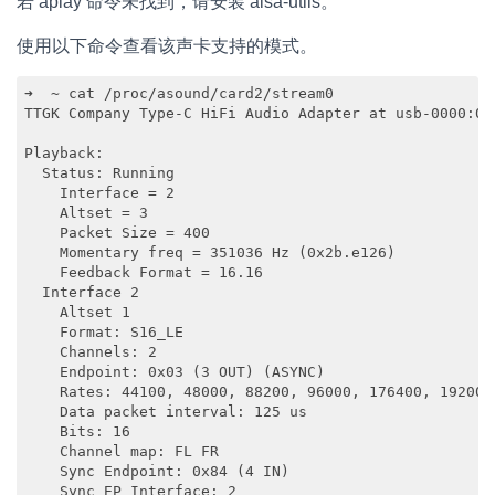
若 aplay 命令未找到，请安装 alsa-utils。
使用以下命令查看该声卡支持的模式。
➜  ~ cat /proc/asound/card2/stream0 

TTGK Company Type-C HiFi Audio Adapter at usb-0000:03
Playback:

  Status: Running

    Interface = 2

    Altset = 3

    Packet Size = 400

    Momentary freq = 351036 Hz (0x2b.e126)

    Feedback Format = 16.16

  Interface 2

    Altset 1

    Format: S16_LE

    Channels: 2

    Endpoint: 0x03 (3 OUT) (ASYNC)

    Rates: 44100, 48000, 88200, 96000, 176400, 192000,
    Data packet interval: 125 us

    Bits: 16

    Channel map: FL FR

    Sync Endpoint: 0x84 (4 IN)

    Sync EP Interface: 2
