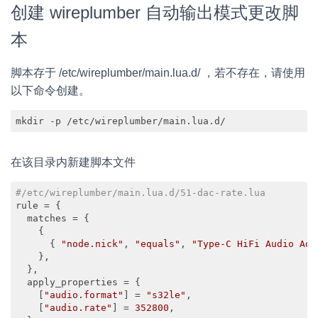
创建 wireplumber 自动输出模式更改脚
本
脚本存于 /etc/wireplumber/main.lua.d/ ，若不存在，请使用
以下命令创建。
mkdir -p /etc/wireplumber/main.lua.d/
在该目录内新建脚本文件
#/etc/wireplumber/main.lua.d/51-dac-rate.lua
rule = {

  matches = {

    {

      { 
"node.nick"
, 
"equals"
, 
"Type-C HiFi Audio Ada
    },

  },

  apply_properties = {

    [
"audio.format"
] = 
"s32le"
,

    [
"audio.rate"
] = 
352800
,
