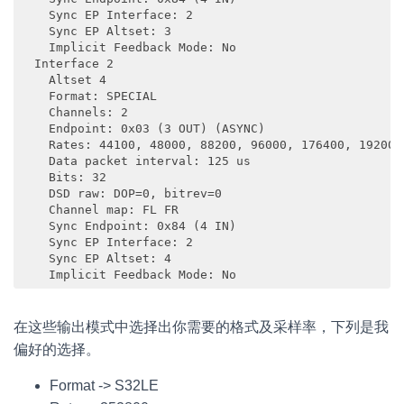
    Sync EP Interface: 2

    Sync EP Altset: 3

    Implicit Feedback Mode: No

  Interface 2

    Altset 4

    Format: SPECIAL

    Channels: 2

    Endpoint: 0x03 (3 OUT) (ASYNC)

    Rates: 44100, 48000, 88200, 96000, 176400, 192000,
    Data packet interval: 125 us

    Bits: 32

    DSD raw: DOP=0, bitrev=0

    Channel map: FL FR

    Sync Endpoint: 0x84 (4 IN)

    Sync EP Interface: 2

    Sync EP Altset: 4

    Implicit Feedback Mode: No
在这些输出模式中选择出你需要的格式及采样率，下列是我
偏好的选择。
Format -> S32LE