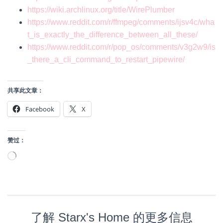
https://wiki.archlinux.org/title/WirePlumber
https://www.reddit.com/r/ffmpeg/comments/ijsv4c/wha
t_is_exactly_the_difference_between_all_these/
https://www.reddit.com/r/pop_os/comments/v3g2w9/is
_there_a_cli_command_to_restart_pipewire/
共享此文章：
Facebook
X
赞过：
正
在
加
载…
了解 Starx's Home 的更多信息