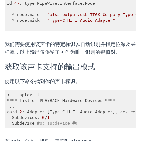
id 
47
, type PipeWire:Interface:Node

...

  * node.name = 
"alsa_output.usb-TTGK_Company_Type-C_
  * node.nick = 
"Type-C HiFi Audio Adapter"
...
Code language:
JavaScript
(
javascript
)
我们需要使用该声卡的特定标识以自动识别并指定位深及采
样率，以上输出仅保留了可作为唯一识别的键值对。
获取该声卡支持的输出模式
使用以下命令找到你的声卡标识。
➜  ~ aplay -l                 

**** 
List
 of PLAYBACK Hardware Devices ****

...

card 
2
: Adapter [Type-C HiFi Audio Adapter], device 
0
  Subdevices: 
0
/
1
  Subdevice 
#0: subdevice #0
Code language:
PHP
(
php
)