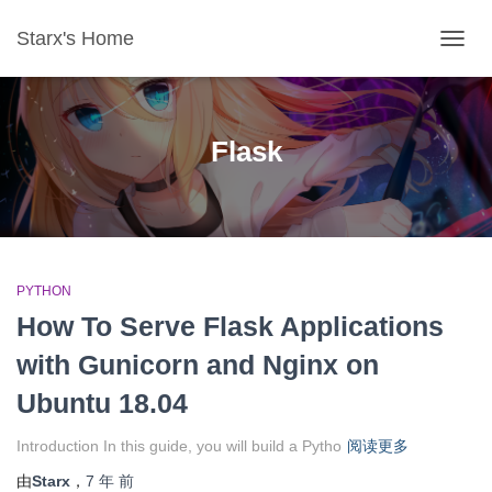
Starx's Home
切换导
Flask
PYTHON
How To Serve Flask Applications
with Gunicorn and Nginx on
Ubuntu 18.04
Introduction In this guide, you will build a Pytho
阅读更多
由
Starx
，
7 年
前