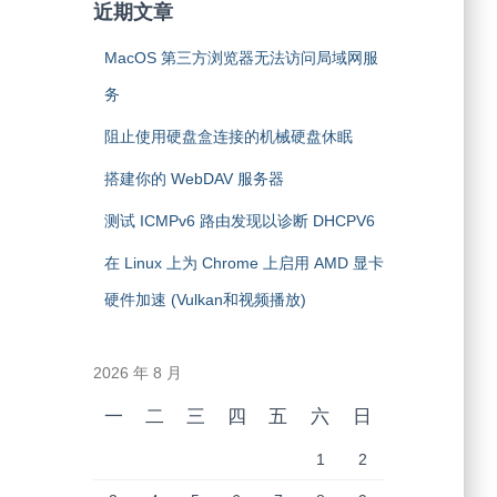
近期文章
MacOS 第三方浏览器无法访问局域网服
务
阻止使用硬盘盒连接的机械硬盘休眠
搭建你的 WebDAV 服务器
测试 ICMPv6 路由发现以诊断 DHCPV6
在 Linux 上为 Chrome 上启用 AMD 显卡
硬件加速 (Vulkan和视频播放)
2026 年 8 月
一
二
三
四
五
六
日
1
2