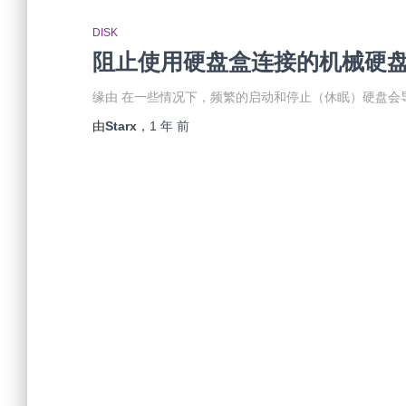
DISK
阻止使用硬盘盒连接的机械硬
缘由 在一些情况下，频繁的启动和停止（休眠）硬盘会
由
Starx
，
1 年
前