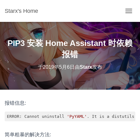
Starx's Home
切换导
PIP3 安装 Home Assistant 时依赖
报错
于
2019年5月6日
由
Starx
发布
报错信息:
ERROR: Cannot uninstall 
'PyYAML'
. It is a distutils i
Code language:
JavaScript
(
javascript
)
简单粗暴的解决方法: