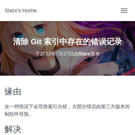
Starx's Home
切换导
清除 Git 索引中存在的错误记录
于
2022年7月27日
由
Starx
发布
缘由
在一些情况下会导致索引出错，大部分情况由第三方版本控
制软件导致。
解决