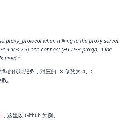
proxy_protocol when talking to the proxy server.
(SOCKS v.5) and connect (HTTPS proxy). If the
is used.”
ps类型的代理服务，对应的 -X 参数为 4、5、
参数。
，这里以 Github 为例。
g