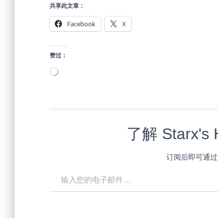
共享此文章：
Facebook
X
赞过：
正
在
加
载…
了解 Starx'
订阅后即可通过
输入您的电子邮件…