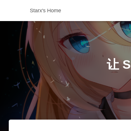
Starx's Home
让 