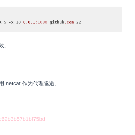
X
 5 
-x
 10
.0
.0
.1
:1080
github
.com
 22

效。
etcat 作为代理隧道。
85c62b3b57b1bf75bd