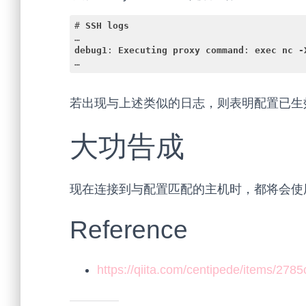
# 
SSH
logs
debug1
: 
Executing
proxy
command
: 
exec
nc
-
…
Code language:
CSS
(
css
)
若出现与上述类似的日志，则表明配置已生
大功告成
现在连接到与配置匹配的主机时，都将会使用 n
Reference
https://qiita.com/centipede/items/27