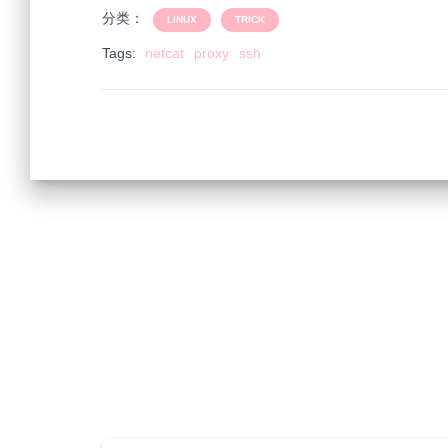
分类：
LINUX
TRICK
Tags:
netcat
proxy
ssh