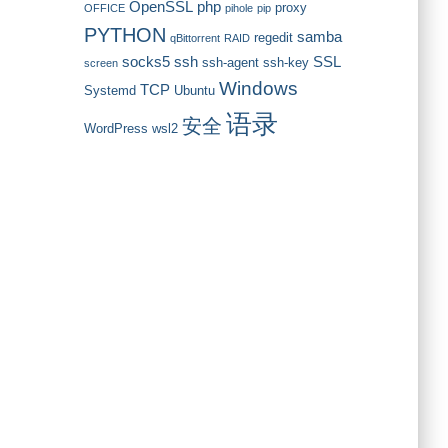
OpenSSL
php
proxy
OFFICE
pihole
pip
PYTHON
samba
regedit
qBittorrent
RAID
socks5
ssh
SSL
ssh-agent
ssh-key
screen
Windows
TCP
Systemd
Ubuntu
语录
安全
WordPress
wsl2