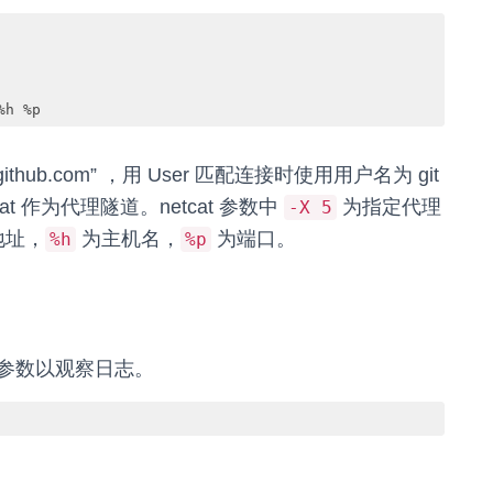
%h %p
thub.com” ，用 User 匹配连接时使用用户名为 git
cat 作为代理隧道。netcat 参数中
为指定代理
-X 5
地址，
为主机名，
为端口。
%h
%p
v 参数以观察日志。