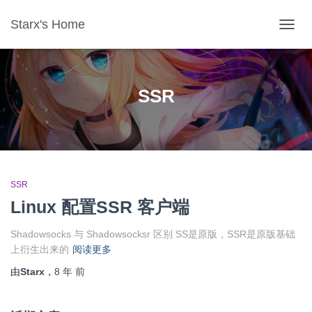
Starx's Home
切换导
SSR
SSR
Linux 配置SSR 客户端
Shadowsocks 与 Shadowsocksr 区别 SS是原版，SSR是原版基础
上衍生出来的
阅读更多
由
Starx
，
8 年
前