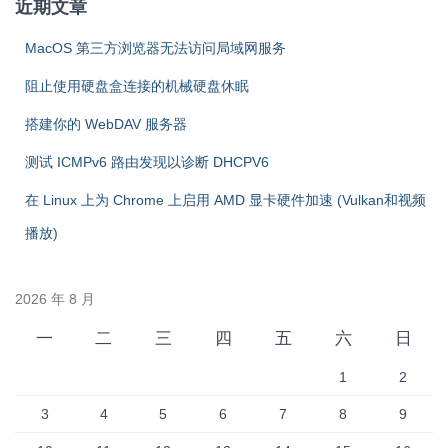
近期文章
MacOS 第三方浏览器无法访问局域网服务
阻止使用硬盘盒连接的机械硬盘休眠
搭建你的 WebDAV 服务器
测试 ICMPv6 路由发现以诊断 DHCPV6
在 Linux 上为 Chrome 上启用 AMD 显卡硬件加速 (Vulkan和视频
播放)
2026 年 8 月
一
二
三
四
五
六
日
1
2
3
4
5
6
7
8
9