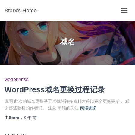
Starx's Home
切换导
域名
WORDPRESS
WordPress域名更换过程记录
说明 此次的域名更换基于查找的许多资料才得以完全更换完毕， 感
谢那些教程的作者们。 注意 单纯的关注
阅读更多
由
Starx
，
6 年
前