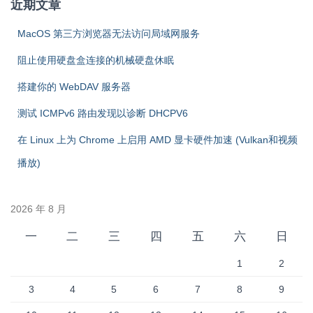
近期文章
MacOS 第三方浏览器无法访问局域网服务
阻止使用硬盘盒连接的机械硬盘休眠
搭建你的 WebDAV 服务器
测试 ICMPv6 路由发现以诊断 DHCPV6
在 Linux 上为 Chrome 上启用 AMD 显卡硬件加速 (Vulkan和视频
播放)
2026 年 8 月
一
二
三
四
五
六
日
1
2
3
4
5
6
7
8
9