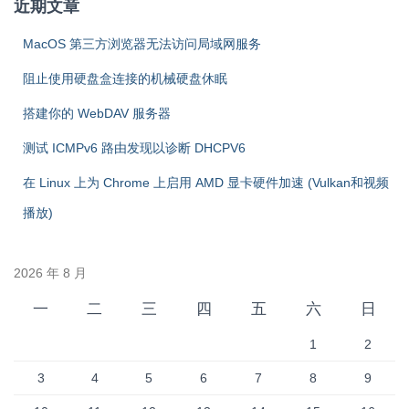
近期文章
MacOS 第三方浏览器无法访问局域网服务
阻止使用硬盘盒连接的机械硬盘休眠
搭建你的 WebDAV 服务器
测试 ICMPv6 路由发现以诊断 DHCPV6
在 Linux 上为 Chrome 上启用 AMD 显卡硬件加速 (Vulkan和视频
播放)
2026 年 8 月
一
二
三
四
五
六
日
1
2
3
4
5
6
7
8
9