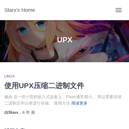
Starx's Home
切换导
UPX
LINUX
使用UPX压缩二进制文件
缘由 在一些小型的嵌入式设备上，Flash通常很小。 所以需要压缩
二进制文件以便进行存储。 使用方法
阅读更多
由
Starx
，
6 年
前