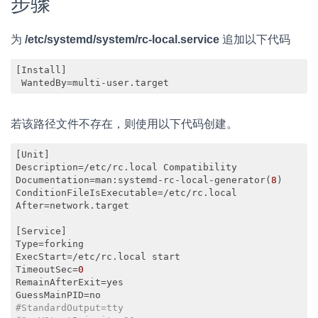
步骤
为
/etc/systemd/system/rc-local.service
追加以下代码
[Install]

 WantedBy=multi-user.target
若该路径文件不存在，则使用以下代码创建。
[Unit]

Description=/etc/rc.local Compatibility

Documentation=man:systemd-rc-local-generator(
8
)

ConditionFileIsExecutable=/etc/rc.local

After=network.target

[Service]

Type=forking

ExecStart=/etc/rc.local start

TimeoutSec=
0
RemainAfterExit=yes

#StandardOutput=tty