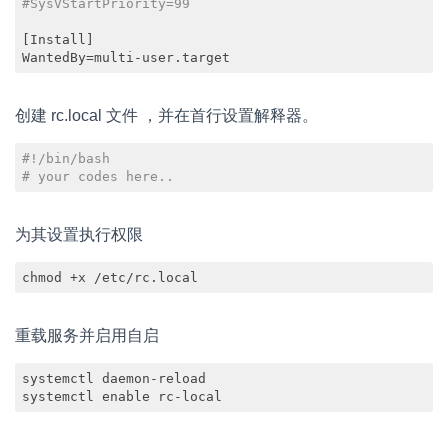
#SysVStartPriority=99
[Install]

Code language:
PHP
(
php
)
创建 rc.local 文件 ，并在首行设置解释器。
#!/bin/bash
# your codes here..
Code language:
PHP
(
php
)
为其设置执行权限
chmod +x /etc/rc.local
重载服务并启用自启
systemctl daemon-reload 

systemctl enable rc-local