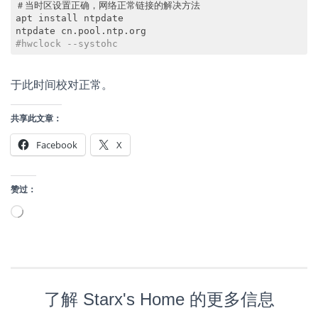
＃当时区设置正确，网络正常链接的解决方法

apt install ntpdate

#hwclock --systohc
Code language:
PHP
(
php
)
于此时间校对正常。
共享此文章：
Facebook
X
赞过：
正
在
加
载…
了解 Starx's Home 的更多信息