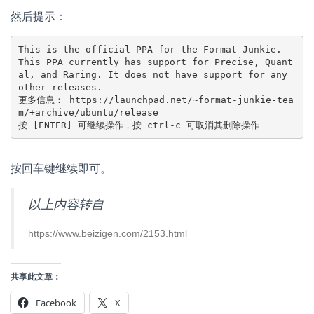
然后提示：
This is the official PPA for the Format Junkie.

This PPA currently has support for Precise, Quant
al, and Raring. It does not have support for any 
other releases.

更多信息： https://launchpad.net/~format-junkie-tea
m/+archive/ubuntu/release

按 [ENTER] 可继续操作，按 ctrl-c 可取消其删除操作
按回车键继续即可。
以上内容转自
https://www.beizigen.com/2153.html
共享此文章：
Facebook
X