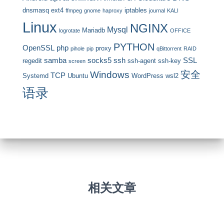
dnsmasq
ext4
iptables
ffmpeg
gnome
haproxy
journal
KALI
Linux
NGINX
Mysql
Mariadb
logrotate
OFFICE
PYTHON
OpenSSL
php
proxy
pihole
pip
qBittorrent
RAID
samba
socks5
ssh
SSL
regedit
ssh-agent
ssh-key
screen
安全
Windows
TCP
Systemd
Ubuntu
WordPress
wsl2
语录
相关文章