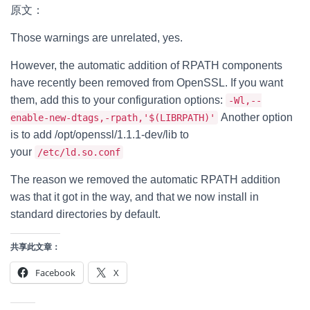
原文：
Those warnings are unrelated, yes.
However, the automatic addition of RPATH components
have recently been removed from OpenSSL. If you want
them, add this to your configuration options:
-Wl,--
Another option
enable-new-dtags,-rpath,'$(LIBRPATH)'
is to add /opt/openssl/1.1.1-dev/lib to
your
/etc/ld.so.conf
The reason we removed the automatic RPATH addition
was that it got in the way, and that we now install in
standard directories by default.
共享此文章：
Facebook
X