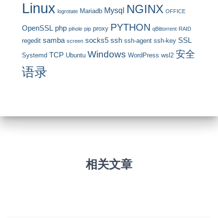
Linux
NGINX
Mysql
Mariadb
logrotate
OFFICE
PYTHON
OpenSSL
php
proxy
pihole
pip
qBittorrent
RAID
samba
socks5
ssh
SSL
regedit
ssh-agent
ssh-key
screen
安全
Windows
TCP
Systemd
Ubuntu
WordPress
wsl2
语录
相关文章