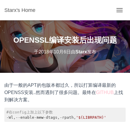
Starx's Home
切换导
OPENSSL编译安装后出现问题
于
2018年10月6日
由
Starx
发布
由于一般的APT的包版本都过久，所以打算编译最新的
OPENSS安装..然而遇到了很多问题。最终在
GITHUB
上找
到解决方案。
#在config上加上以下参数
-Wl,--enable-
new
-dtags,-rpath,
'$(LIBRPATH)'
Code language:
PHP
(
php
)