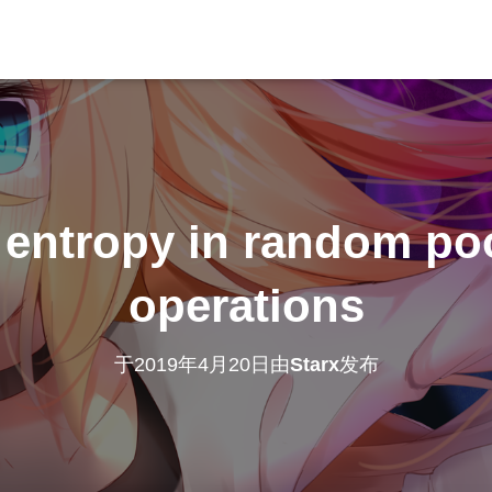
entropy in random poo
operations
于
2019年4月20日
由
Starx
发布