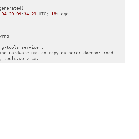
enerated)

-04
-20
09
:
34
:
29
 UTC; 
18
s ago

rng

ng-tools.service...

ing Hardware RNG entropy gatherer daemon: rngd.
