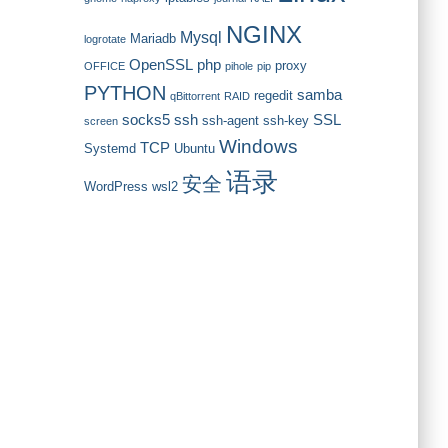
NGINX
Mysql
Mariadb
logrotate
OpenSSL
php
proxy
OFFICE
pihole
pip
PYTHON
samba
regedit
qBittorrent
RAID
socks5
ssh
SSL
ssh-agent
ssh-key
screen
Windows
TCP
Systemd
Ubuntu
语录
安全
WordPress
wsl2