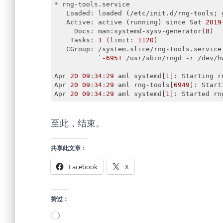
* rng-tools.service

   Loaded: loaded (/etc/init.d/rng-tools; g
   Active: active (running) since Sat 
2019
     Docs: man:systemd-sysv-generator(
8
)

    Tasks: 
1
 (limit: 
1120
)

   CGroup: /system.slice/rng-tools.service

           `
-6951
 /usr/sbin/rngd -r /dev/hw
Apr 
20
09
:
34
:
29
 aml systemd[
1
]: Starting r
Apr 
20
09
:
34
:
29
 aml rng-tools[
6949
]: Start
Apr 
20
09
:
34
:
29
 aml systemd[
1
Code language:
PHP
(
php
)
至此，结束。
共享此文章：
Facebook
X
赞过：
正