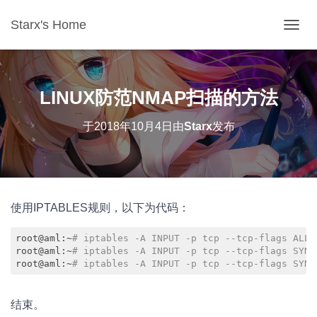
Starx's Home
切换导
LINUX防范NMAP扫描的方法
于
2018年10月4日
由
Starx
发布
使用IPTABLES规则，以下为代码：
root@aml:~
# iptables -A INPUT -p tcp --tcp-flags ALL 
root@aml:~
# iptables -A INPUT -p tcp --tcp-flags SYN,
root@aml:~
# iptables -A INPUT -p tcp --tcp-flags SYN,
Code language:
PHP
(
php
)
结束。