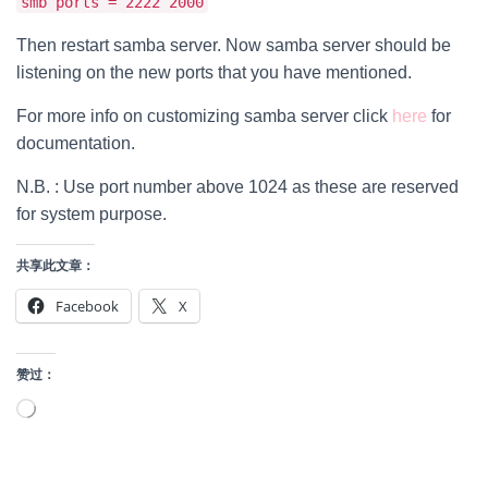
smb ports = 2222 2000
Then restart samba server. Now samba server should be
listening on the new ports that you have mentioned.
For more info on customizing samba server click
here
for
documentation.
N.B. : Use port number above 1024 as these are reserved
for system purpose.
共享此文章：
Facebook
X
赞过：
正
在
加
载…