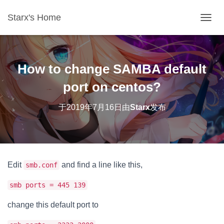
Starx's Home
切换导
How to change SAMBA default
port on centos?
于
2019年7月16日
由
Starx
发布
Edit
and find a line like this,
smb.conf
smb ports = 445 139
change this default port to