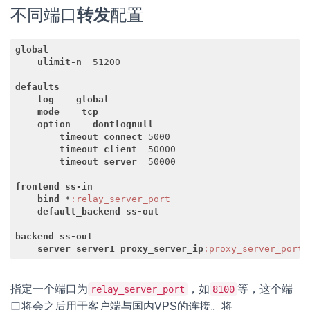
不同端口
转发
配置
global
ulimit-n
  51200

defaults
log
global
mode
tcp
option
dontlognull
timeout
connect
 5000

timeout
client
  50000

timeout
server
  50000

frontend
ss-in
bind
 *
:relay_server_port
default_backend
ss-out
backend
ss-out
server
server1
proxy_server_ip
:proxy_server_port
Code language:
CSS
(
css
)
指定一个端口为
，如
等，这个端
relay_server_port
8100
口将会之后用于客户端与国内VPS的连接。将