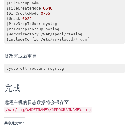
$FileGroup adm

$FileCreateMode 
0640
$DirCreateMode 
0755
$Umask 
0022
$PrivDropToUser syslog

$PrivDropToGroup syslog

$WorkDirectory /
var
/spool/rsyslog

$IncludeConfig /etc/rsyslog.d
/*.conf
Code language:
PHP
(
php
)
修改完成后重启
systemctl restart rsyslog
完成
远程主机的日志数据将会保存至
/var/log/%HOSTNAME%/%PROGRAMNAME%.log
共享此文章：