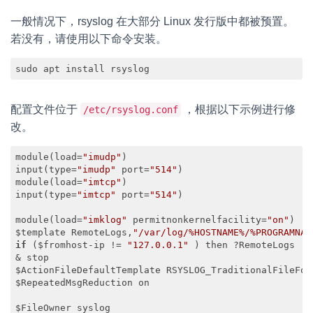
一般情况下，rsyslog 在大部分 Linux 发行版中都被预置。
若没有，请使用以下命令安装。
sudo apt install rsyslog
配置文件位于
，根据以下示例进行修
/etc/rsyslog.conf
改。
module(load=
"imudp"
)

input(type=
"imudp"
 port=
"514"
)

module(load=
"imtcp"
)

input(type=
"imtcp"
 port=
"514"
)

module(load=
"imklog"
 permitnonkernelfacility=
"on"
)

$template RemoteLogs,
"/var/log/%HOSTNAME%/%PROGRAMNAM
if
 ($fromhost-ip != 
"127.0.0.1"
 ) then ?RemoteLogs

& stop

$ActionFileDefaultTemplate RSYSLOG_TraditionalFileForm
$RepeatedMsgReduction on

$FileOwner syslog
