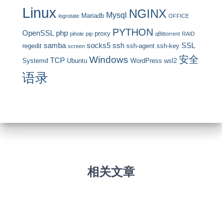
Linux
NGINX
Mysql
Mariadb
logrotate
OFFICE
PYTHON
OpenSSL
php
proxy
pihole
pip
qBittorrent
RAID
samba
socks5
ssh
SSL
regedit
ssh-agent
ssh-key
screen
安全
Windows
TCP
Systemd
Ubuntu
WordPress
wsl2
语录
相关文章