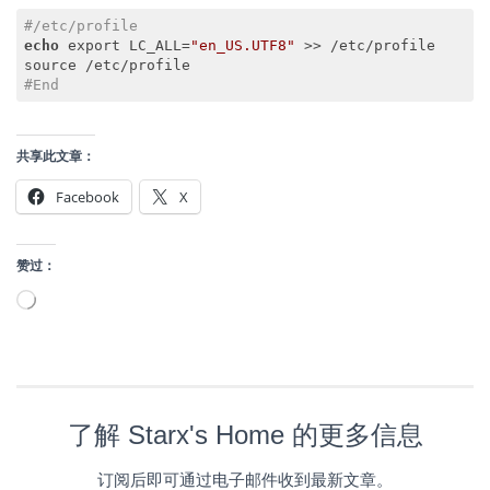
#/etc/profile
echo
 export LC_ALL=
"en_US.UTF8"
 >> /etc/profile

#End
Code language:
PHP
(
php
)
共享此文章：
Facebook
X
赞过：
正
在
加
载…
了解 Starx's Home 的更多信息
订阅后即可通过电子邮件收到最新文章。